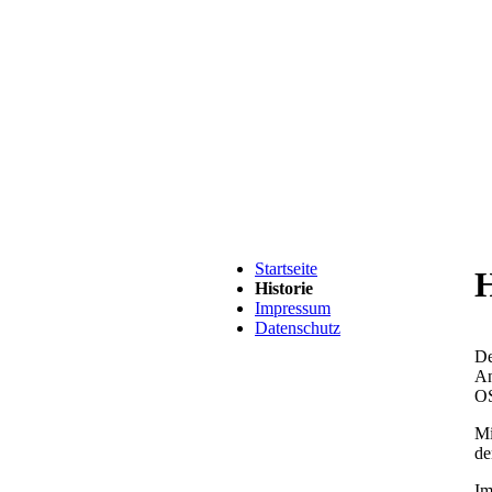
Navigation
Startseite
überspringen
H
Historie
Impressum
Datenschutz
De
An
OS
Mi
de
Im