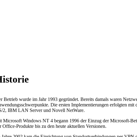
istorie
r Betrieb wurde im Jahr 1993 gegründet. Bereits damals waren Netzw
wendungsschwerpunkte. Die ersten Implementierungen erfolgten mit de
/2, IBM LAN Server und Novell NetWare.
t Microsoft Windows NT 4 begann 1996 der Einzug der Microsoft-Bet
r Office-Produkte bis zu den heute aktuellen Versionen.
 Jahre 2002 kam die Einrichtung von Standortverbindungen per VPN d